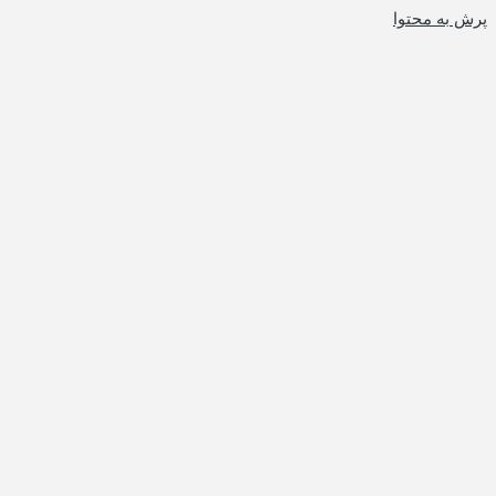
 به محتوا