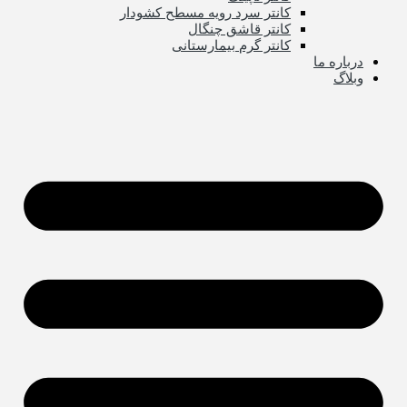
کانتر سرد رویه مسطح کشودار
کانتر قاشق چنگال
کانتر گرم بیمارستانی
درباره ما
وبلاگ