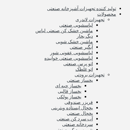
تولید کننده تجهیزات آشپزخانه صنعتی
محصولات
تجهیزات لاندری
لباسشویی صنعتی
ماشین خشک کن صنعتی لباس
دیگ بخار
ماشین خشک شویی
آبگیر صنعتی
لباسشویی عفونی شور
لباسشویی صنعتی خوابیده
اتو پرس صنعتی
اتو غلطک
تجهیزات برودتی
یخساز صنعتی
یخساز حبه ای
یخساز قالبی
یخساز پولکی
فریزر صندوقی
یخچال ایستاده ویترینی
یخچال صنعتی
آب سرد کن صنعتی
سردخانه صنعتی
شیر سرد کن صنعتی