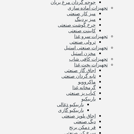
جوجه گردان مرغ بریان
تجهیزات آماده سازی
میز کار صنعتی
میز بردینگ
چرخ گوشت صنعتی
کابینت صنعتی
تجهیزات سرو غذا
ترولی صنعتی
تجهیزات صنعتی استیل
مخزن استیل
تجهیزات کافی شاپ
تجهیزات پخت غذا
اجاق گاز صنعتی
تابه گردان صنعتی
ماکروویو
گرمخانه غذا
کباب پز صنعتی
باربیکیو
باربیکیو ذغالی
باربیکیو گازی
اجاق پلوپز صنعتی
دیگ صنعتی
فر دمکن برنج
سرخ کن صنعتی