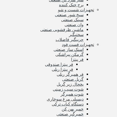
برج خنک کننده
تجهیزات شست و شو
سیخ شور صنعتی
سینک صنعتی
وان صنعتی
ماشین ظرفشویی صنعتی
سختیگیر
چربیگیر فاضلاب
تجهیزات فست فود
اسنک ساز صنعتی
گرمکن پیراشکی
فر پیتزا
فر پیتزا صندوقی
فر پیتزا ریلی
فر همبرگر ریلی
گریل صنعتی
یخچال زیر گریل
شوت سیب زمینی
شوت همبرگر
دیسپلی مرغ سوخاری
دستگاه کباب ترکی
خمیر پهن کن
خمیرگیر صنعتی