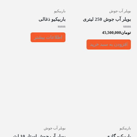
بویلر آب جوش
باربیکیو
بویلر آب جوش 250 لیتری
باربیکیو ذغالی
امتیاز
امتیاز
تومان
45,500,000
0
0
اطلاعات بیشتر
از
از
5
5
افزودن به سبد خرید
باربیکیو
بویلر آب جوش
باربیکیو گازی
بویلر آب جوش استار 10 لیتر