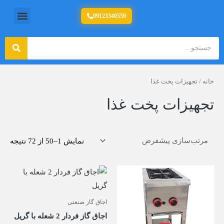
رش
منو
09123340559
تولید کننده تجهیزات آشپزخانه صنعتی
ه
حتوا
جستج
جستجو
خانه
/ تجهیزات پخت غذا
تجهیزات پخت غذا
نمایش 1–50 از 72 نتیجه
اجاق گاز صنعتی
اجاق گاز فردار 2 شعله با گریل