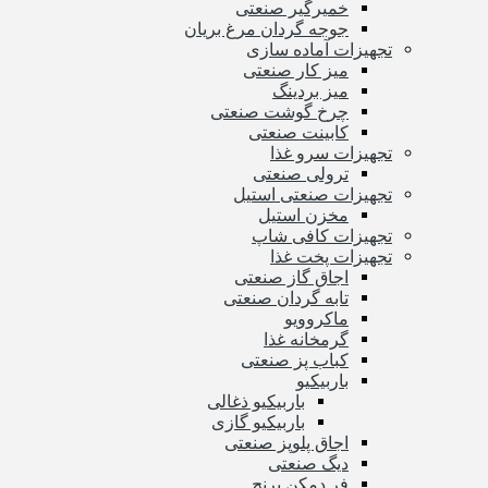
خمیرگیر صنعتی
جوجه گردان مرغ بریان
تجهیزات آماده سازی
میز کار صنعتی
میز بردینگ
چرخ گوشت صنعتی
کابینت صنعتی
تجهیزات سرو غذا
ترولی صنعتی
تجهیزات صنعتی استیل
مخزن استیل
تجهیزات کافی شاپ
تجهیزات پخت غذا
اجاق گاز صنعتی
تابه گردان صنعتی
ماکروویو
گرمخانه غذا
کباب پز صنعتی
باربیکیو
باربیکیو ذغالی
باربیکیو گازی
اجاق پلوپز صنعتی
دیگ صنعتی
فر دمکن برنج