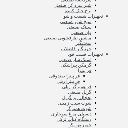
شیر سرد کن صنعتی
برج خنک کننده
تجهیزات شست و شو
سیخ شور صنعتی
سینک صنعتی
وان صنعتی
ماشین ظرفشویی صنعتی
سختیگیر
چربیگیر فاضلاب
تجهیزات فست فود
اسنک ساز صنعتی
گرمکن پیراشکی
فر پیتزا
فر پیتزا صندوقی
فر پیتزا ریلی
فر همبرگر ریلی
گریل صنعتی
یخچال زیر گریل
شوت سیب زمینی
شوت همبرگر
دیسپلی مرغ سوخاری
دستگاه کباب ترکی
خمیر پهن کن