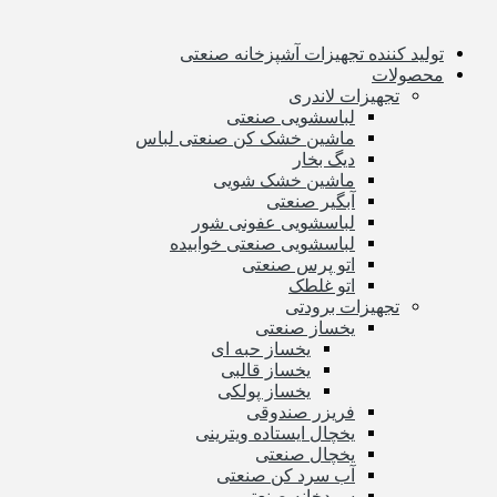
تولید کننده تجهیزات آشپزخانه صنعتی
محصولات
تجهیزات لاندری
لباسشویی صنعتی
ماشین خشک کن صنعتی لباس
دیگ بخار
ماشین خشک شویی
آبگیر صنعتی
لباسشویی عفونی شور
لباسشویی صنعتی خوابیده
اتو پرس صنعتی
اتو غلطک
تجهیزات برودتی
یخساز صنعتی
یخساز حبه ای
یخساز قالبی
یخساز پولکی
فریزر صندوقی
یخچال ایستاده ویترینی
یخچال صنعتی
آب سرد کن صنعتی
سردخانه صنعتی