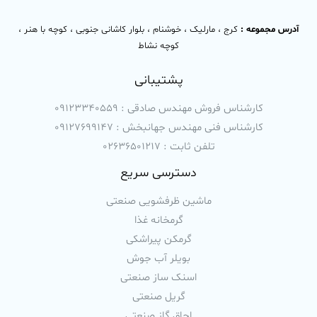
آدرس مجموعه :
کرج ، مارلیک ، خوشنام ، بلوار کاشانی جنوبی ، کوچه با هنر ،
کوچه نشاط
پشتیبانی
کارشناس فروش مهندس صادقی : 09123340559
کارشناس فنی مهندس جهانبخش : 09127699147
تلفن ثابت : 02636501217
دسترسی سریع
ماشین ظرفشویی صنعتی
گرمخانه غذا
گرمکن پیراشکی
بویلر آب جوش
اسنک ساز صنعتی
گریل صنعتی
اجاق گاز صنعتی