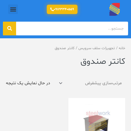
رش
منو
09123340559
ه
حتوا
جستج
جستجو
خانه
/
تجهیزات سلف سرویس
/ کانتر صندوق
کانتر صندوق
در حال نمایش یک نتیجه