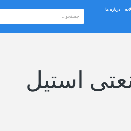
ات
درباره ما
جستجو
عتی استیل