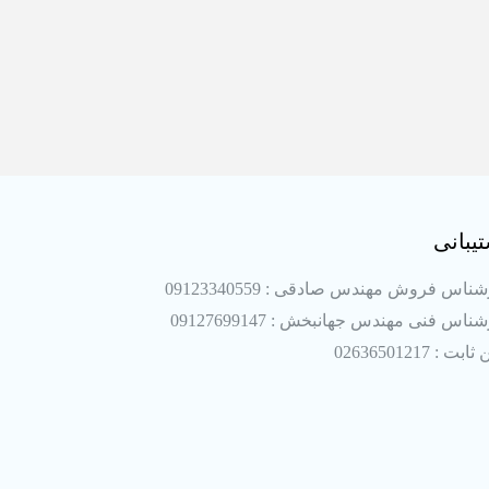
یبانی
ناس فروش مهندس صادقی : 09123340559
ناس فنی مهندس جهانبخش : 09127699147
بت : 02636501217