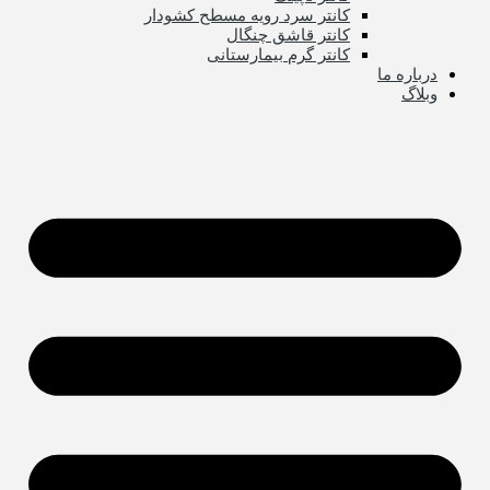
کانتر سرد رویه مسطح کشودار
کانتر قاشق چنگال
کانتر گرم بیمارستانی
درباره ما
وبلاگ