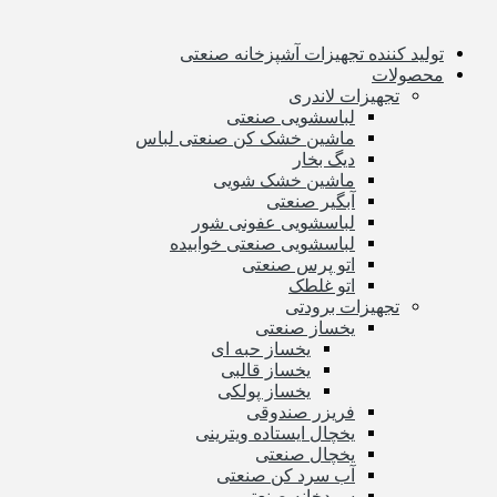
تولید کننده تجهیزات آشپزخانه صنعتی
محصولات
تجهیزات لاندری
لباسشویی صنعتی
ماشین خشک کن صنعتی لباس
دیگ بخار
ماشین خشک شویی
آبگیر صنعتی
لباسشویی عفونی شور
لباسشویی صنعتی خوابیده
اتو پرس صنعتی
اتو غلطک
تجهیزات برودتی
یخساز صنعتی
یخساز حبه ای
یخساز قالبی
یخساز پولکی
فریزر صندوقی
یخچال ایستاده ویترینی
یخچال صنعتی
آب سرد کن صنعتی
سردخانه صنعتی