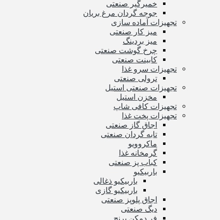
خمیرگیر صنعتی
جوجه گردان مرغ بریان
تجهیزات آماده سازی
میز کار صنعتی
میز بردینگ
چرخ گوشت صنعتی
کابینت صنعتی
تجهیزات سرو غذا
ترولی صنعتی
تجهیزات صنعتی استیل
مخزن استیل
تجهیزات کافی شاپ
تجهیزات پخت غذا
اجاق گاز صنعتی
تابه گردان صنعتی
ماکروویو
گرمخانه غذا
کباب پز صنعتی
باربیکیو
باربیکیو ذغالی
باربیکیو گازی
اجاق پلوپز صنعتی
دیگ صنعتی
فر دمکن برنج