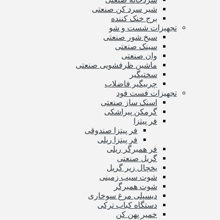
شیر سرد کن صنعتی
برج خنک کننده
تجهیزات شست و شو
سیخ شور صنعتی
سینک صنعتی
وان صنعتی
ماشین ظرفشویی صنعتی
سختیگیر
چربیگیر فاضلاب
تجهیزات فست فود
اسنک ساز صنعتی
گرمکن پیراشکی
فر پیتزا
فر پیتزا صندوقی
فر پیتزا ریلی
فر همبرگر ریلی
گریل صنعتی
یخچال زیر گریل
شوت سیب زمینی
شوت همبرگر
دیسپلی مرغ سوخاری
دستگاه کباب ترکی
خمیر پهن کن