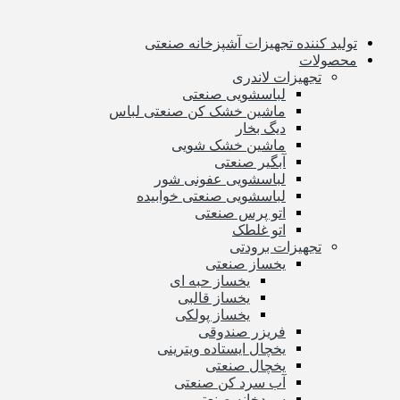
تولید کننده تجهیزات آشپزخانه صنعتی
محصولات
تجهیزات لاندری
لباسشویی صنعتی
ماشین خشک کن صنعتی لباس
دیگ بخار
ماشین خشک شویی
آبگیر صنعتی
لباسشویی عفونی شور
لباسشویی صنعتی خوابیده
اتو پرس صنعتی
اتو غلطک
تجهیزات برودتی
یخساز صنعتی
یخساز حبه ای
یخساز قالبی
یخساز پولکی
فریزر صندوقی
یخچال ایستاده ویترینی
یخچال صنعتی
آب سرد کن صنعتی
سردخانه صنعتی