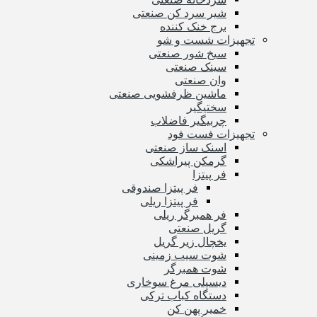
شیر سرد کن صنعتی
برج خنک کننده
تجهیزات شست و شو
سیخ شور صنعتی
سینک صنعتی
وان صنعتی
ماشین ظرفشویی صنعتی
سختیگیر
چربیگیر فاضلاب
تجهیزات فست فود
اسنک ساز صنعتی
گرمکن پیراشکی
فر پیتزا
فر پیتزا صندوقی
فر پیتزا ریلی
فر همبرگر ریلی
گریل صنعتی
یخچال زیر گریل
شوت سیب زمینی
شوت همبرگر
دیسپلی مرغ سوخاری
دستگاه کباب ترکی
خمیر پهن کن