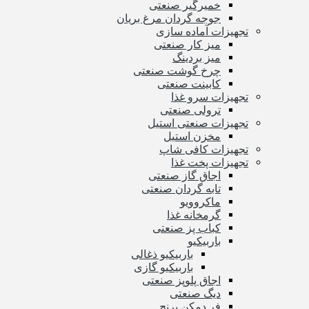
خمیرگیر صنعتی
جوجه گردان مرغ بریان
تجهیزات آماده سازی
میز کار صنعتی
میز بردینگ
چرخ گوشت صنعتی
کابینت صنعتی
تجهیزات سرو غذا
ترولی صنعتی
تجهیزات صنعتی استیل
مخزن استیل
تجهیزات کافی شاپ
تجهیزات پخت غذا
اجاق گاز صنعتی
تابه گردان صنعتی
ماکروویو
گرمخانه غذا
کباب پز صنعتی
باربیکیو
باربیکیو ذغالی
باربیکیو گازی
اجاق پلوپز صنعتی
دیگ صنعتی
فر دمکن برنج