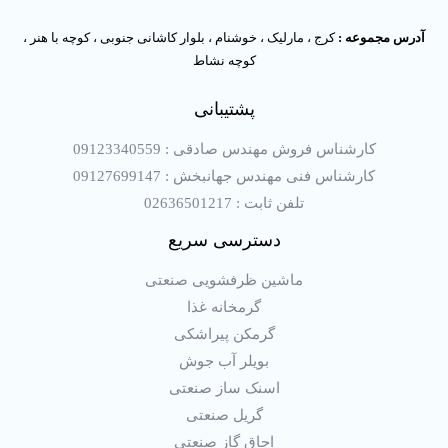
آدرس مجموعه :
کرج ، مارلیک ، خوشنام ، بلوار کاشانی جنوبی ، کوچه با هنر ،
کوچه نشاط
پشتیبانی
کارشناس فروش مهندس صادقی : 09123340559
کارشناس فنی مهندس جهانبخش : 09127699147
تلفن ثابت : 02636501217
دسترسی سریع
ماشین ظرفشویی صنعتی
گرمخانه غذا
گرمکن پیراشکی
بویلر آب جوش
اسنک ساز صنعتی
گریل صنعتی
اجاق گاز صنعتی