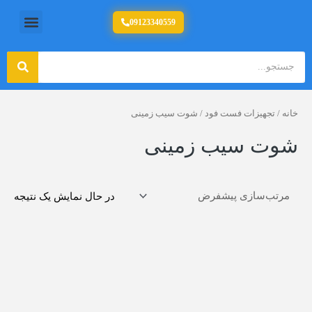
رش
منو
09123340559
تولید کننده تجهیزات آشپزخانه صنعتی
ه
حتوا
جستج
جستجو
خانه
/
تجهیزات فست فود
/ شوت سیب زمینی
شوت سیب زمینی
در حال نمایش یک نتیجه