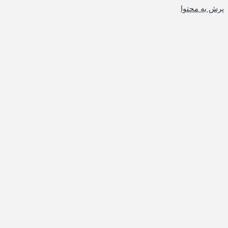
 به محتوا