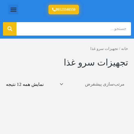
رش
منو
09123340559
تولید کننده تجهیزات آشپزخانه صنعتی
ه
حتوا
جستج
جستجو
خانه
/ تجهیزات سرو غذا
تجهیزات سرو غذا
نمایش همه 12 نتیجه