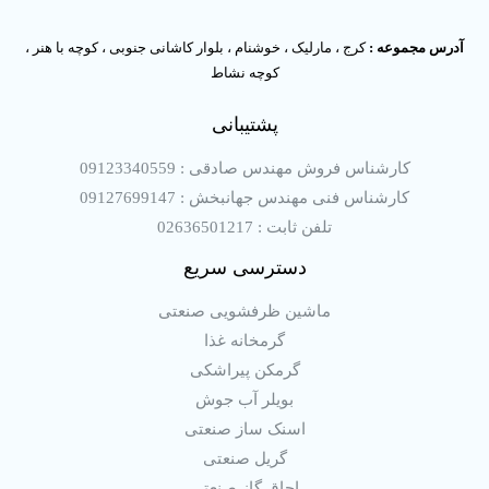
آدرس مجموعه :
کرج ، مارلیک ، خوشنام ، بلوار کاشانی جنوبی ، کوچه با هنر ،
کوچه نشاط
پشتیبانی
کارشناس فروش مهندس صادقی : 09123340559
کارشناس فنی مهندس جهانبخش : 09127699147
تلفن ثابت : 02636501217
دسترسی سریع
ماشین ظرفشویی صنعتی
گرمخانه غذا
گرمکن پیراشکی
بویلر آب جوش
اسنک ساز صنعتی
گریل صنعتی
اجاق گاز صنعتی