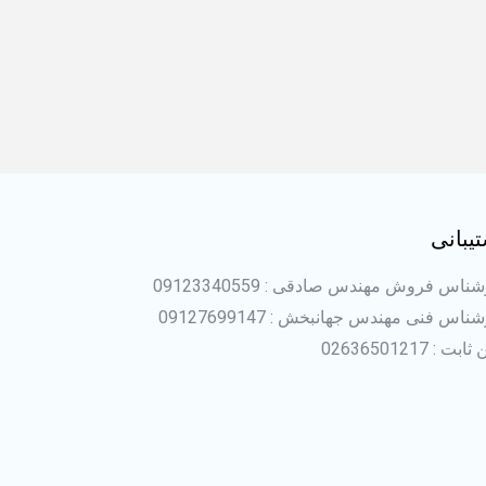
یبانی
ناس فروش مهندس صادقی : 09123340559
ناس فنی مهندس جهانبخش : 09127699147
بت : 02636501217