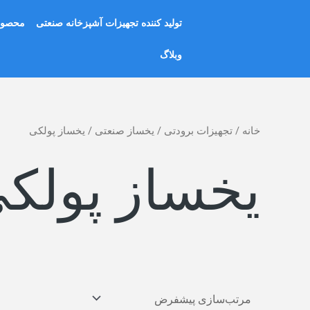
رش
تولید کننده تجهیزات آشپزخانه صنعتی
محصول
ه
حتوا
وبلاگ
خانه
/
تجهیزات برودتی
/
یخساز صنعتی
/ یخساز پولکی
یخساز پولک