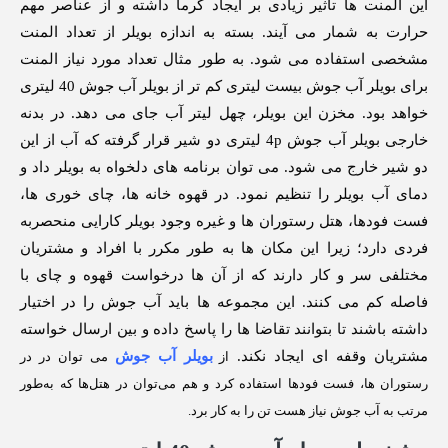
این المنت ها تأثیر زیادی بر ایجاد گرما داشته و از عناصر مهم
حرارت به شمار می‌ آیند. بسته به اندازه بویلر از تعداد المنت
مشخصی استفاده می شود. به طور مثال تعداد مورد نیاز المنت
برای بویلر آب جوش بیست لیتری کم تر از بویلر آب جوش 40 لیتری
خواهد بود. مخزن این بویلر، چهل لیتر آب جای می دهد. در بدنه
خارجی بویلر آب جوش 4p لیتری دو شیر قرار گرفته که آب از این
دو شیر خارج می‌ شود. می‌ توان برنامه‌ های دلخواه به بویلر داد و
دمای آب بویلر را تنظیم نمود. در قهوه‌ خانه‌ ها، چای‌ خوری ها،
فست فودها، هتل رستوران‌ ها و غیره وجود بویلر کارایی منحصربه‌
فردی دارد؛ زیرا این مکان‌ ها به‌ طور مکرر با افراد و مشتریان
مختلفی سر و کار دارند که از آن‌ ها درخواست قهوه و چای با
فاصله کم می‌ کنند. این مجموعه ها باید آب جوش را در اختیار
داشته باشند تا بتوانند تقاضا ها را پاسخ داده و بین ارسال خواسته
مشتریان وقفه‌ ای ایجاد نکند.
بویلر آب جوش
از
می توان در در
رستوران ها، فست فودها استفاده کرد و هم می‌توان در هتل‌ها که به‌طور
مرتب به آب جوش نیاز هست تن را به کار برد.