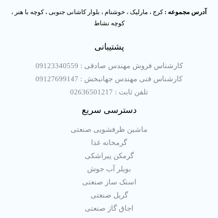
آدرس مجموعه :
کرج ، مارلیک ، خوشنام ، بلوار کاشانی جنوبی ، کوچه با هنر ،
کوچه نشاط
پشتیبانی
کارشناس فروش مهندس صادقی : 09123340559
کارشناس فنی مهندس جهانبخش : 09127699147
تلفن ثابت : 02636501217
دسترسی سریع
ماشین ظرفشویی صنعتی
گرمخانه غذا
گرمکن پیراشکی
بویلر آب جوش
اسنک ساز صنعتی
گریل صنعتی
اجاق گاز صنعتی