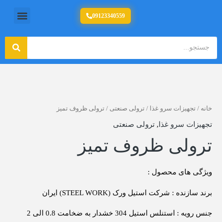
رش
منو
09123340559
تولید کننده تجهیزات آشپزخانه صنعتی
ه
حتوا
جستج
جستجو
خانه
/
تجهیزات سرو غذا
/
ترولی صنعتی
/ ترولی ظروف تمیز
تجهیزات سرو غذا
,
ترولی صنعتی
ترولی ظروف تمیز
ویژگی های محصول :
برند سازنده : شرکت استیل ورک (STEEL WORK) ایران
جنس رویه : استنلس استیل 304 خشدار به ضخامت 0.8 الی 2