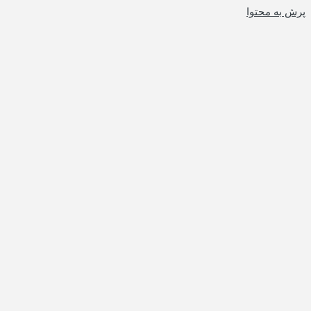
 به محتوا