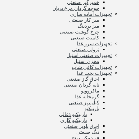
خمیرگیر صنعتی
جوجه گردان مرغ بریان
تجهیزات آماده سازی
میز کار صنعتی
میز بردینگ
چرخ گوشت صنعتی
کابینت صنعتی
تجهیزات سرو غذا
ترولی صنعتی
تجهیزات صنعتی استیل
مخزن استیل
تجهیزات کافی شاپ
تجهیزات پخت غذا
اجاق گاز صنعتی
تابه گردان صنعتی
ماکروویو
گرمخانه غذا
کباب پز صنعتی
باربیکیو
باربیکیو ذغالی
باربیکیو گازی
اجاق پلوپز صنعتی
دیگ صنعتی
فر دمکن برنج