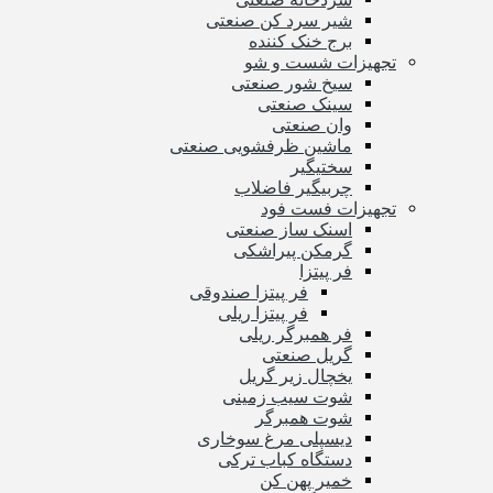
شیر سرد کن صنعتی
برج خنک کننده
تجهیزات شست و شو
سیخ شور صنعتی
سینک صنعتی
وان صنعتی
ماشین ظرفشویی صنعتی
سختیگیر
چربیگیر فاضلاب
تجهیزات فست فود
اسنک ساز صنعتی
گرمکن پیراشکی
فر پیتزا
فر پیتزا صندوقی
فر پیتزا ریلی
فر همبرگر ریلی
گریل صنعتی
یخچال زیر گریل
شوت سیب زمینی
شوت همبرگر
دیسپلی مرغ سوخاری
دستگاه کباب ترکی
خمیر پهن کن