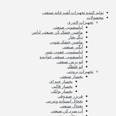
تولید کننده تجهیزات آشپزخانه صنعتی
محصولات
تجهیزات لاندری
لباسشویی صنعتی
ماشین خشک کن صنعتی لباس
دیگ بخار
ماشین خشک شویی
آبگیر صنعتی
لباسشویی عفونی شور
لباسشویی صنعتی خوابیده
اتو پرس صنعتی
اتو غلطک
تجهیزات برودتی
یخساز صنعتی
یخساز حبه ای
یخساز قالبی
یخساز پولکی
فریزر صندوقی
یخچال ایستاده ویترینی
یخچال صنعتی
آب سرد کن صنعتی
سردخانه صنعتی