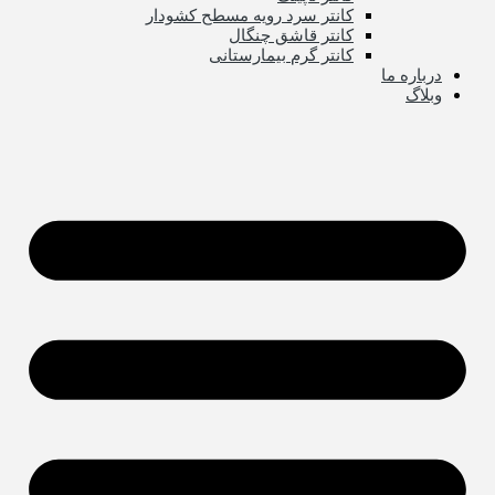
کانتر سرد رویه مسطح کشودار
کانتر قاشق چنگال
کانتر گرم بیمارستانی
درباره ما
وبلاگ