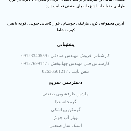
طراحی و تولیدات آشپزخانه‌های صنعتی فعالیت دارد.
آدرس مجموعه :
کرج ، مارلیک ، خوشنام ، بلوار کاشانی جنوبی ، کوچه با هنر ،
کوچه نشاط
پشتیبانی
کارشناس فروش مهندس صادقی : 09123340559
کارشناس فنی مهندس جهانبخش : 09127699147
تلفن ثابت : 02636501217
دسترسی سریع
ماشین ظرفشویی صنعتی
گرمخانه غذا
گرمکن پیراشکی
بویلر آب جوش
اسنک ساز صنعتی