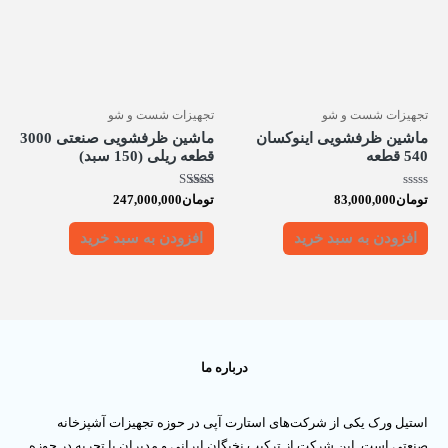
تجهیزات شست و شو
تجهیزات شست و شو
ماشین ظرفشویی اینوکسان
ماشین ظرفشویی صنعتی 3000
540 قطعه
قطعه ریلی (150 سبد)
امتیاز
امتیاز
تومان
83,000,000
تومان
247,000,000
5.00
0
از
از 5
5
افزودن به سبد خرید
افزودن به سبد خرید
درباره ما
استیل ورک یکی از شرکت‌های استارت آپی در حوزه تجهیزات آشپزخانه
صنعتی است. این شرکت از ترکیب نخبگان ایرانی و مدیران با تجربه در حوزه