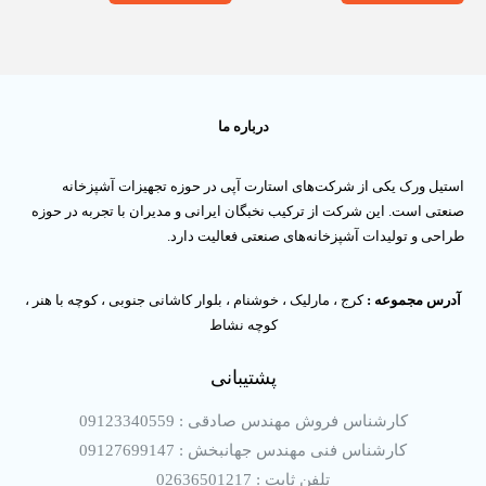
5
5
درباره ما
استیل ورک یکی از شرکت‌های استارت آپی در حوزه تجهیزات آشپزخانه
صنعتی است. این شرکت از ترکیب نخبگان ایرانی و مدیران با تجربه در حوزه
طراحی و تولیدات آشپزخانه‌های صنعتی فعالیت دارد.
آدرس مجموعه :
کرج ، مارلیک ، خوشنام ، بلوار کاشانی جنوبی ، کوچه با هنر ،
کوچه نشاط
پشتیبانی
کارشناس فروش مهندس صادقی : 09123340559
کارشناس فنی مهندس جهانبخش : 09127699147
تلفن ثابت : 02636501217