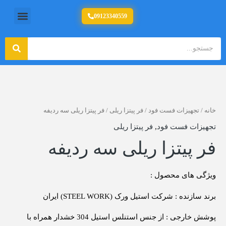
رش
منو
09123340559
تولید کننده تجهیزات آشپزخانه صنعتی
ه
حتوا
جستج
جستجو
خانه
/
تجهیزات فست فود
/
فر پیتزا ریلی
/ فر پیتزا ریلی سه ردیفه
تجهیزات فست فود
,
فر پیتزا ریلی
فر پیتزا ریلی سه ردیفه
ویژگی های محصول :
برند سازنده : شرکت استیل ورک (STEEL WORK) ایران
پوشش خارجی : از جنس استنلس استیل 304 خشدار همراه با