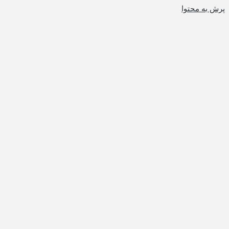
 به محتوا