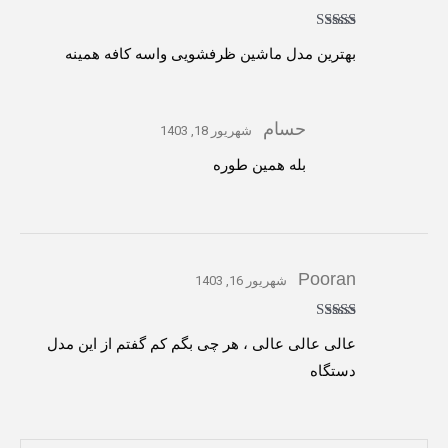
امتیاز
5
از 5
بهترین مدل ماشین ظرفشویی واسه کافه همینه
حسام
شهریور 18, 1403
بله همین طوره
Pooran
شهریور 16, 1403
امتیاز
5
از 5
عالی عالی عالی ، هر چی بگم کم گفتم از این مدل
دستگاه