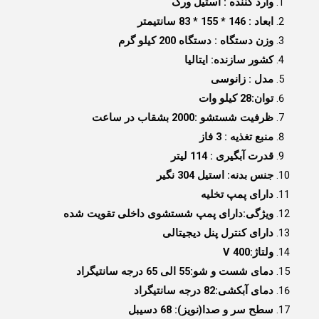
وارد کننده : استیل ورک
5.00
از 5 در
امتیازدهی
ابعاد :
146 * 155 * 83 سانتیمتر
مشتری
وزن دستگاه :
دستگاه 200 کیلو گرم
کشور سازنده:
ایتالیا
مدل :
زانوسی
توان:
28 کیلو وات
ظرفیت شستشو :
2000 بشقاب در ساعت
منبع تغذیه :
3 فاز
قدرت آبگیری :
114 لیتر
جنس بدنه:
استیل 304 نگیر
دارای پمپ تخلیه
ویژگی:
دارای پمپ شستشوی داخلی تقویت شده
دارای کنترل پنل دیجیتالی
ولتاژ:
400 V
دمای شست و شو:
55 الی 65 درجه سانتیگراد
دمای آبکشی:
82 درجه سانتیگراد
سطح سر و صدا(نویز): 68 دسیبل