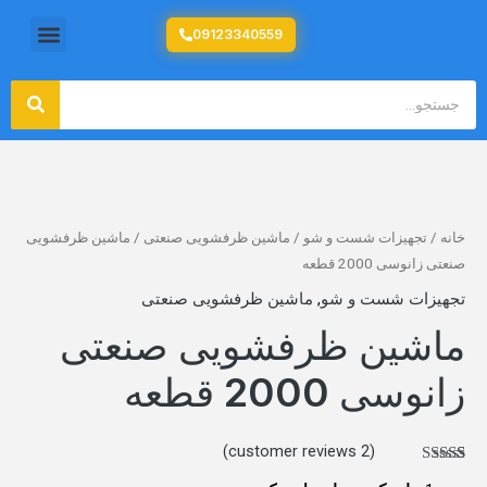
رش
منو
09123340559
تولید کننده تجهیزات آشپزخانه صنعتی
ه
حتوا
جستج
جستجو
خانه
/
تجهیزات شست و شو
/
ماشین ظرفشویی صنعتی
/ ماشین ظرفشویی
صنعتی زانوسی 2000 قطعه
تجهیزات شست و شو
,
ماشین ظرفشویی صنعتی
ماشین ظرفشویی صنعتی
زانوسی 2000 قطعه
customer reviews)
2
(
2
امتیازدهی