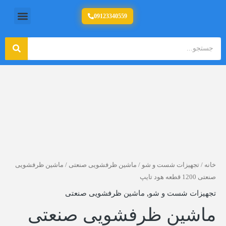
رش
منو
09123340559
تولید کننده تجهیزات آشپزخانه صنعتی
ه
حتوا
جستج
جستجو
ماشین
ظرفشویی
صنعتی
1200
قطعه
هود
تایپ
خانه
/
تجهیزات شست و شو
/
ماشین ظرفشویی صنعتی
/ ماشین ظرفشویی
صنعتی 1200 قطعه هود تایپ
عدد
تجهیزات شست و شو
,
ماشین ظرفشویی صنعتی
ماشین ظرفشویی صنعتی