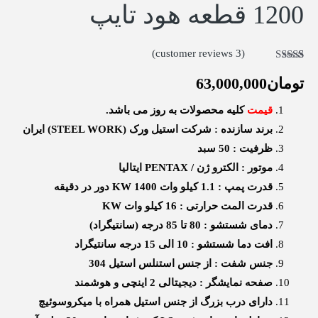
1200 قطعه هود تایپ
customer reviews)
3
(
3
امتیازدهی
5.00
از 5 در
تومان
63,000,000
امتیازدهی
مشتری
قیمت
کلیه محصولات به روز می باشد.
برند سازنده : شرکت استیل ورک (STEEL WORK) ایران
ظرفیت : 50 سبد
موتور : الکترو ژن / PENTAX ایتالیا
قدرت پمپ : 1.1 کیلو وات KW 1400 دور در دقیقه
قدرت المت حرارتی : 16 کیلو وات KW
دمای شستشو : 80 تا 85 درجه (سانتیگراد)
افت دما شستشو : 10 الی 15 درجه سانتیگراد
جنس شفت : از جنس استنلس استیل 304
صفحه نمایشگر : دیجیتالی 2 اینچی و هوشمند
دارای درب بزرگ از جنس استیل همراه با میکروسوئیچ