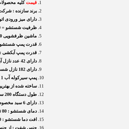
قیمت
کلیه محصولات 
برند سازنده : شرکت استیل ورک
دارای میز ورودی ات
ظرفیت شستشو = 6000 قطعه در ساعت
ماشین ظرفشویی 250 سبد صنعتی
قدرت پمپ شستشو : 3 ا
قدرت پمپ آبکشی : 2 اسب
دارای 42 عدد نازل آبکشی.
دارای 182 نازل شستشو.
پمپ سیرکوله آب 1 اسب
ساخته شده از بهترین 
طول دستگاه 200 سانتی متر، عرض 90 سانتی متر، ارتفاع 160 سانتی متر.
دارای 6 سبد مخصوص شست و شو
دمای شستشو : 80 تا 90 درجه (سانتیگراد)
افت دما شستشو : 10 الی 15 درجه سانتیگراد
جنس شفت : از جنس ا