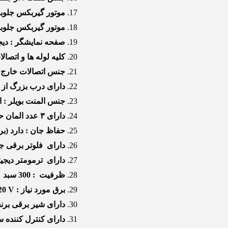
موتور گیربکس جلوبرن
موتور گیربکس جلوبر
صفحه نمایشگر : دیجیتالی 2 اینچی
کلیه لوله ها و اتص
جنس اتصالات خارج 
دارای درب بزرگ از 
جنس المنت بویلر : استنلس اس
دارای ۳ عدد المان حرارتی داخل وان دستگاه تمام اتومات
حفاظ جان : دارد (برند LS کره ) با حساسیت 30 میل
دارای فلوتر برقی 
دارای ترمومتر دیجی
ظرفیت : 300 سبد در ساعت
برق مورد نیاز : HZ 50 / V 380 – 220 V
دارای شیر برقی برنجی 2/6 مخصوص 
دارای کنترل کننده