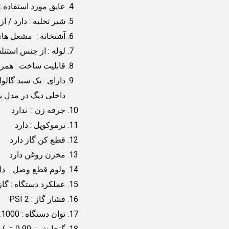
عایق مورد استفاده
شیر تخلیه : دارد / از
آشتخانه : مشعل های
لوله : از جنس استنلس استیل 304 از نوع مانیسم
قابلیت ساخت : همراه
داخلی دیگ در مدل پل
جرقه زن : ندارد
ترموکوپل : دارد
قطع کن گاز دارد
مخزن روغن دارد
ولوم قطع وصل : دار
عملکرد دستگاه : گاز
فشار گاز : PSI 2
توان دستگاه : KCAL/H 21000
گنجایش : 90 (لیتر)