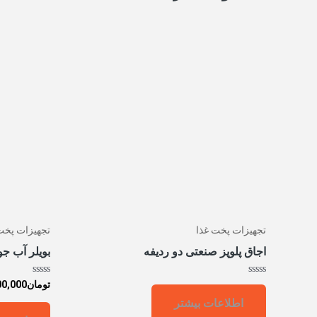
تجهیزات پخت غذا
تجهیزات پخت
اجاق پلوپز صنعتی دو ردیفه
بویلر آب جوش 200
امتیاز
امتیاز
تومان
00,000
0
0
اطلاعات بیشتر
از
از
5
5