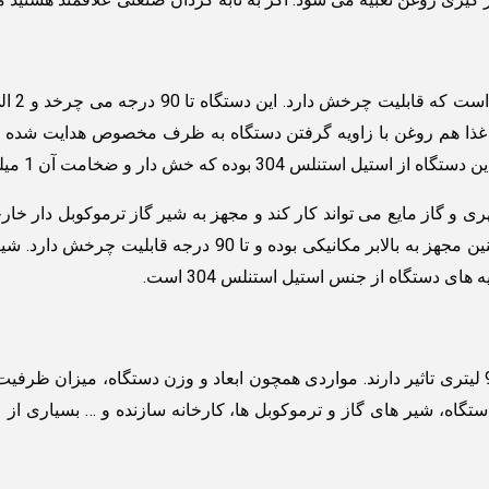
پخت غذا هم روغن با زاویه گرفتن دستگاه به ظرف مخصوص هدایت شده
بوده که خش دار و ضخامت آن 1 میلی متر است.
ری و گاز مایع می تواند کار کند و مجهز به شیر گاز ترموکوبل دار 
که به جهت جلوگیری از چسبندگی غذا به کار می رود. همچنین مجه
ی دستگاه از جنس استیل استنلس 304 است.
پارامتر های مختلفی در قیمت گذاری تابه گردان صنعتی 90 لیتری تاثیر دارند. مواردی همچون ابعاد
ه، شیر های گاز و ترموکوبل ها، کارخانه سازنده و … بسیاری از ع