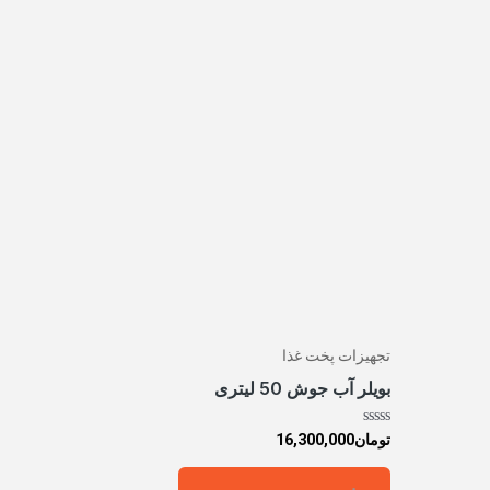
تجهیزات پخت غذا
بویلر آب جوش 50 لیتری
امتیاز
تومان
16,300,000
0
از
5