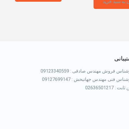
 به سبد خرید
یبانی
ناس فروش مهندس صادقی : 09123340559
ناس فنی مهندس جهانبخش : 09127699147
بت : 02636501217