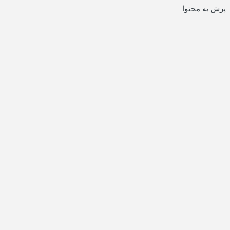
 به محتوا