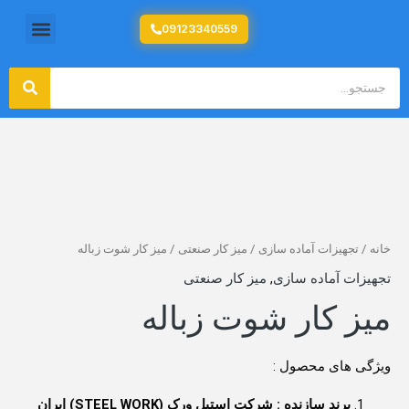
رش
منو
09123340559
تولید کننده تجهیزات آشپزخانه صنعتی
ه
حتوا
جستج
جستجو
خانه
/
تجهیزات آماده سازی
/
میز کار صنعتی
/ میز کار شوت زباله
تجهیزات آماده سازی
,
میز کار صنعتی
میز کار شوت زباله
ویژگی های محصول :
برند سازنده : شرکت استیل ورک (STEEL WORK) ایران