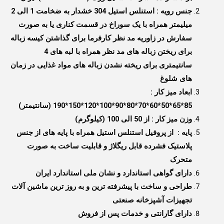
جنس رویه : استنلس استیل 304 خشدار به ضخامت 1 الی 2
میلیمتر همراه با یک سوراخ در قسمت کناری یا به صورت
سفارش در زاوریه مد نظر کارفرما برای گذاشتن کیسه زباله
برای ریختن زباله های مد نظر همراه با لبه های 4
سانتیمتری برای ریخته نشدن زباله های مواد غذایی در زمان
های شلوغ
ابعاد میز کار :
85*65*50*60*70*80*90*100*120*150*190 (سانتیمتر)
وزن میز کار : از 50 الی 100 (کیلوگرم)
پایه : از پروفیل استنلس استیل همراه با پایه های از جنس
پلاستیک فشرده قابل ریگلاژ و قابلیت ساخت به صورت
متحرک
دارای گواهی استاندارد و نشان ملی استاندارد ایران
طراحی و ساخت با پیشرفته ترین و به روز ترین ماشین آلات
تجهیزات آشپزخانه صنعتی
دارای گارانتی و خدمات پس از فروش