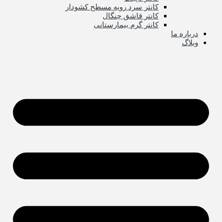
کانتر سرد رویه مسطح کشودار
کانتر قاشق چنگال
کانتر گرم بیمارستانی
درباره ما
وبلاگ