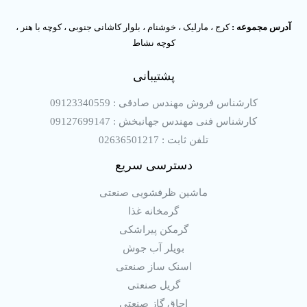
آدرس مجموعه :
کرج ، مارلیک ، خوشنام ، بلوار کاشانی جنوبی ، کوچه با هنر ،
کوچه نشاط
پشتیبانی
کارشناس فروش مهندس صادقی : 09123340559
کارشناس فنی مهندس جهانبخش : 09127699147
تلفن ثابت : 02636501217
دسترسی سریع
ماشین ظرفشویی صنعتی
گرمخانه غذا
گرمکن پیراشکی
بویلر آب جوش
اسنک ساز صنعتی
گریل صنعتی
اجاق گاز صنعتی