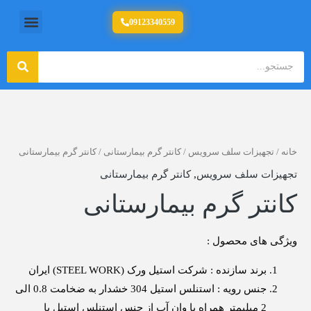
رش
منو
09123340559
تولید کننده تجهیزات آشپزخانه صنعتی
ه
حتوا
جستج
جستجو
خانه
/
تجهیزات سلف سرویس
/
کانتر گرم بیمارستانی
/ کانتر گرم بیمارستانی
تجهیزات سلف سرویس
,
کانتر گرم بیمارستانی
کانتر گرم بیمارستانی
ویژگی های محصول :
برند سازنده : شرکت استیل ورک (STEEL WORK) ایران
جنس رویه : استنلس استیل 304 خشدار به ضخامت 0.8 الی
2 میلیمتر همراه با وان آب از جنس استنلس استیل با