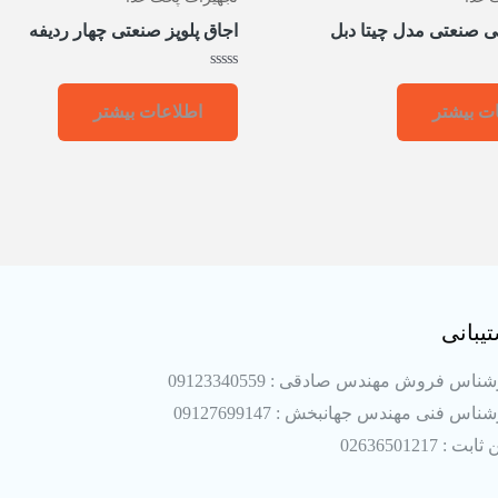
لی صنعتی مدل چیتا دبل
اجاق پلوپز صنعتی چهار ردیفه
امتیاز
0
ت بیشتر
اطلاعات بیشتر
از
5
یبانی
ناس فروش مهندس صادقی : 09123340559
ناس فنی مهندس جهانبخش : 09127699147
بت : 02636501217