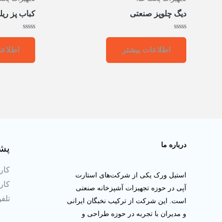
دیگ چلوپز صنعتی
کباب پز ری
امتیاز
امتیاز
0
0
اطلاعات بیشتر
اطلاعا
از
از
5
5
درباره ما
پشت
کارش
استیل ورک یکی از شرکت‌های استارت
کارش
آپی در حوزه تجهیزات آشپزخانه صنعتی
تلفن ثا
است. این شرکت از ترکیب نخبگان ایرانی
و مدیران با تجربه در حوزه طراحی و