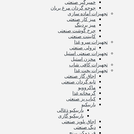
خمیرگیر صنعتی
جوجه گردان مرغ بریان
تجهیزات آماده سازی
میز کار صنعتی
میز بردینگ
چرخ گوشت صنعتی
کابینت صنعتی
تجهیزات سرو غذا
ترولی صنعتی
تجهیزات صنعتی استیل
مخزن استیل
تجهیزات کافی شاپ
تجهیزات پخت غذا
اجاق گاز صنعتی
تابه گردان صنعتی
ماکروویو
گرمخانه غذا
کباب پز صنعتی
باربیکیو
باربیکیو ذغالی
باربیکیو گازی
اجاق پلوپز صنعتی
دیگ صنعتی
فر دمکن برنج