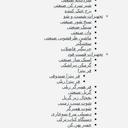
شیر سرد کن صنعتی
برج خنک کننده
تجهیزات شست و شو
سیخ شور صنعتی
سینک صنعتی
وان صنعتی
ماشین ظرفشویی صنعتی
سختیگیر
چربیگیر فاضلاب
تجهیزات فست فود
اسنک ساز صنعتی
گرمکن پیراشکی
فر پیتزا
فر پیتزا صندوقی
فر پیتزا ریلی
فر همبرگر ریلی
گریل صنعتی
یخچال زیر گریل
شوت سیب زمینی
شوت همبرگر
دیسپلی مرغ سوخاری
دستگاه کباب ترکی
خمیر پهن کن