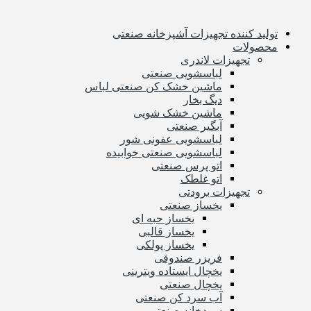
تولید کننده تجهیزات آشپزخانه صنعتی
محصولات
تجهیزات لاندری
لباسشویی صنعتی
ماشین خشک کن صنعتی لباس
دیگ بخار
ماشین خشک شویی
آبگیر صنعتی
لباسشویی عفونی شور
لباسشویی صنعتی خوابیده
اتو پرس صنعتی
اتو غلطک
تجهیزات برودتی
یخساز صنعتی
یخساز حبه ای
یخساز قالبی
یخساز پولکی
فریزر صندوقی
یخچال ایستاده ویترینی
یخچال صنعتی
آب سرد کن صنعتی
سردخانه صنعتی