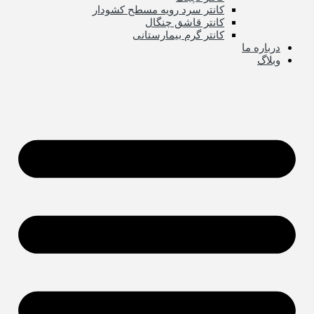
کانتر سرد رویه مسطح کشودار
کانتر قاشق چنگال
کانتر گرم بیمارستانی
درباره ما
وبلاگ