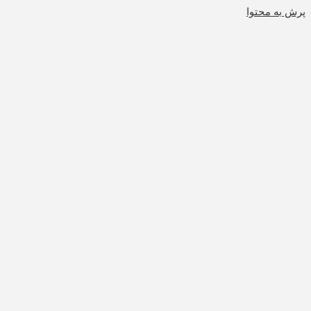
 به محتوا