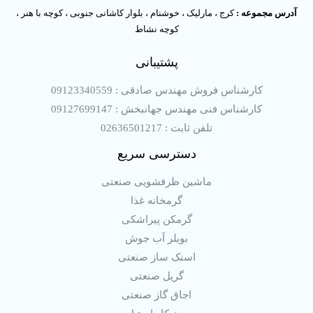
آدرس مجموعه :
کرج ، مارلیک ، خوشنام ، بلوار کاشانی جنوبی ، کوچه با هنر ،
کوچه نشاط
پشتیبانی
کارشناس فروش مهندس صادقی : 09123340559
کارشناس فنی مهندس جهانبخش : 09127699147
تلفن ثابت : 02636501217
دسترسی سریع
ماشین ظرفشویی صنعتی
گرمخانه غذا
گرمکن پیراشکی
بویلر آب جوش
اسنک ساز صنعتی
گریل صنعتی
اجاق گاز صنعتی