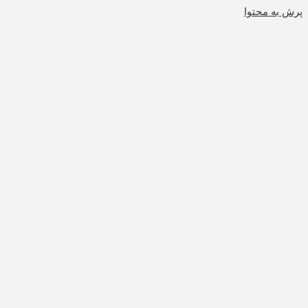
 به محتوا