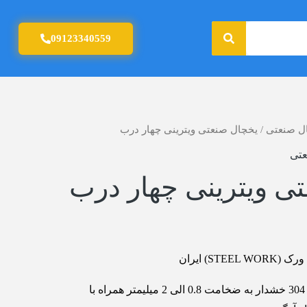
جستجو
09123340559
ل صنعتی
/ یخچال صنعتی ویترینی چهار درب
عتی
ی ویترینی چهار درب
ST) ایران
جنس رویه : استنلس استیل 304 خشدار به ضخامت 0.8 الی 2 میلیمتر همراه با