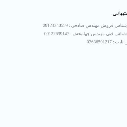
یبانی
ناس فروش مهندس صادقی : 09123340559
ناس فنی مهندس جهانبخش : 09127699147
بت : 02636501217