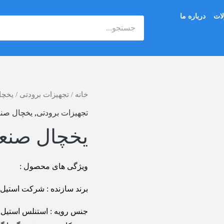
ات
درباره ما
جستجو
خانه
/
تجهیزات برودتی
/
یخچا
تجهیزات برودتی
,
یخچال صن
یخچال صنعت
ویژگی های محصول :
برند سازنده : شرکت استیل ورک (EEL WORK