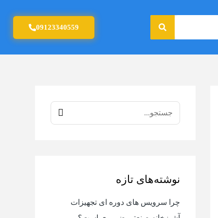
جستجو
09123340559
ج
س
ت
ج
نوشته‌های تازه
و
ب
چرا سرویس های دوره ای تجهیزات
ر
آشپزخانه صنعتی ضروری است؟